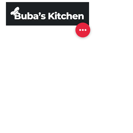
Address
Hallandale Beach
Florida, USA
Phone
+1 503 808 0993
Email