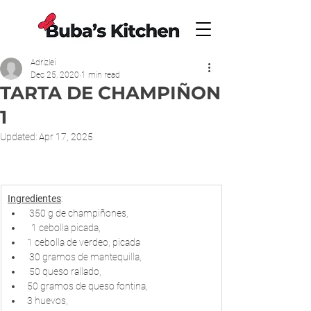
Adrizlei
Dec 25, 2020
1 min read
TARTA DE CHAMPIÑON
1
Updated:
Apr 17, 2025
Ingredientes
:
 350 g de champiñones,
  1 cebolla picada,
1 cebolla de verdeo, picada
 30 gramos de mantequilla,
 50 queso rallado,
50 gramos de queso fontina,
3 huevos,