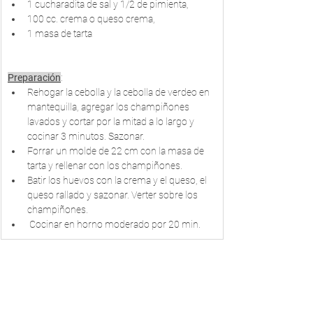
1 cucharadita de sal y 1/2 de pimienta,
100 cc. crema o queso crema,
1 masa de tarta
Preparación
:
Rehogar la cebolla y la cebolla de verdeo en 
mantequilla, agregar los champiñones 
lavados y cortar por la mitad a lo largo y 
cocinar 3 minutos. Sazonar. 
Forrar un molde de 22 cm con la masa de 
tarta y rellenar con los champiñones.
Batir los huevos con la crema y el queso, el 
queso rallado y sazonar. Verter sobre los 
champiñones.
 Cocinar en horno moderado por 20 min.