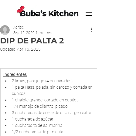
Adrizlei
Sep 12, 2020
1 min read
DIP DE PALTA 2
Updated:
Apr 16, 2025
Ingredientes
2 limas, para jugo (4 cucharadas)
1 palta Hass, pelada, sin carozo y cortada en 
cubitos
1 chalote grande, cortado en cubitos
1/4 manojo de cilantro, picado
3 cucharadas de aceite de oliva virgen extra
1 cucharada de azúcar
1 cucharadita de sal marina 
1/2 cucharadita de pimienta