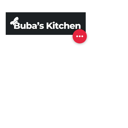
Address
Hallandale Beach
Florida, USA
Phone
+1 503 808 0993